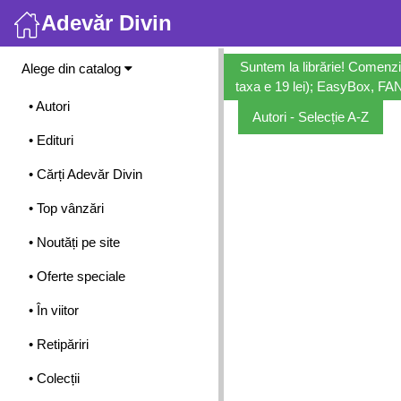
Adevăr Divin
Meniu
Suntem la librărie! Comenzi
Alege din catalog
taxa e 19 lei); EasyBox, FANb
• Autori
Autori - Selecție A-Z
• Edituri
• Cărți Adevăr Divin
• Top vânzări
• Noutăți pe site
• Oferte speciale
• În viitor
• Retipăriri
• Colecții