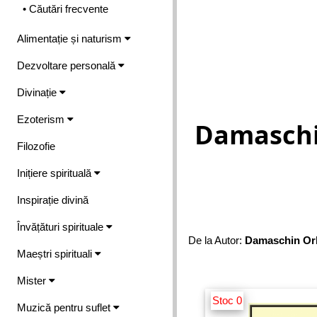
• Căutări frecvente
Alimentație și naturism
Dezvoltare personală
Divinație
Ezoterism
Damaschin
Filozofie
Inițiere spirituală
Inspirație divină
Învățături spirituale
De la Autor:
Damaschin Orl
Maeștri spirituali
Mister
Stoc 0
Muzică pentru suflet