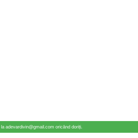
il la adevardivin@gmail.com oricând doriți.