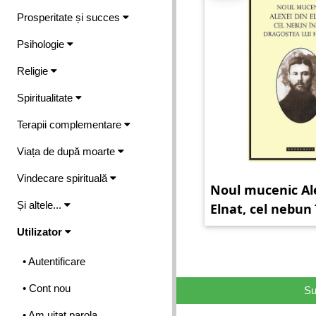
Prosperitate și succes
Psihologie
Religie
Spiritualitate
Terapii complementare
Viața de după moarte
Vindecare spirituală
Noul mucenic Al
Și altele...
Elnat, cel nebun 
dragostea lui Hr
Utilizator
• Autentificare
• Cont nou
Su
• Am uitat parola