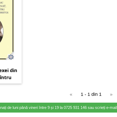
exei din
întru
istos
«
1 - 1 din 1
»
nați de luni până vineri între 9 și 19 la 0725 931 146 sau scrieți e-ma