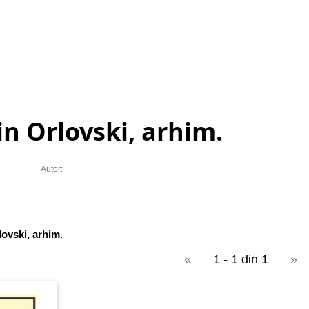
 Orlovski, arhim.
Autor:
ovski, arhim.
«
1 - 1 din 1
»