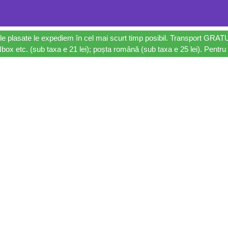
le plasate le expediem în cel mai scurt timp posibil. Transport GRAT
ox etc. (sub taxa e 21 lei); poșta română (sub taxa e 25 lei). Pentru 