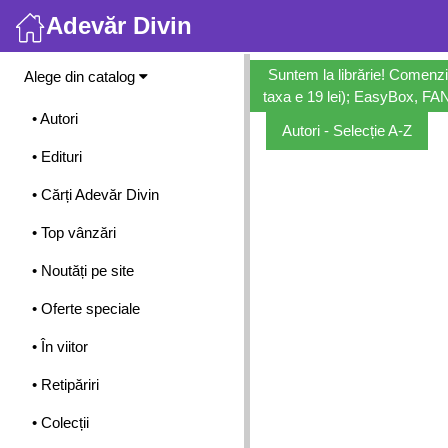
Adevăr Divin
Meniu
Suntem la librărie! Comenzi
Alege din catalog
taxa e 19 lei); EasyBox, FANb
• Autori
Autori - Selecție A-Z
• Edituri
• Cărți Adevăr Divin
• Top vânzări
• Noutăți pe site
• Oferte speciale
• În viitor
• Retipăriri
• Colecții