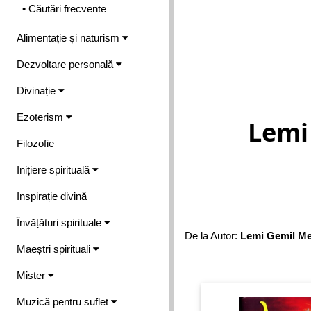
• Căutări frecvente
Alimentație și naturism
Dezvoltare personală
Divinație
Ezoterism
Lemi
Filozofie
Inițiere spirituală
Inspirație divină
Învățături spirituale
De la Autor:
Lemi Gemil Me
Maeștri spirituali
Mister
Muzică pentru suflet