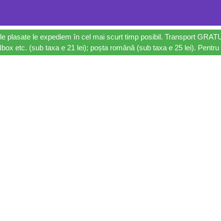
le plasate le expediem în cel mai scurt timp posibil. Transport GRAT
ox etc. (sub taxa e 21 lei); poșta română (sub taxa e 25 lei). Pentru 