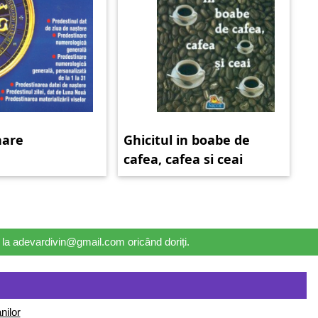
nare
Ghicitul in boabe de
cafea, cafea si ceai
il la adevardivin@gmail.com oricând doriți.
nilor