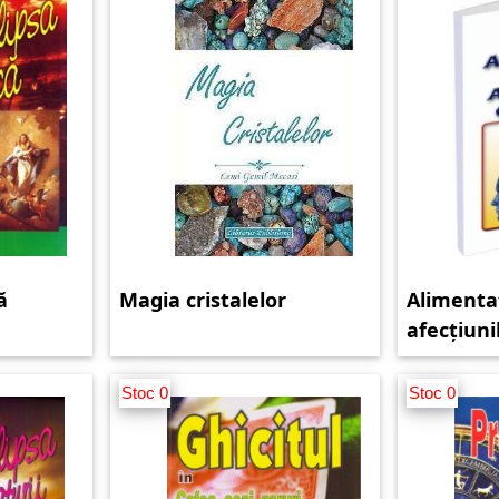
ă
Magia cristalelor
Alimentaț
afecțiuni
Stoc 0
Stoc 0