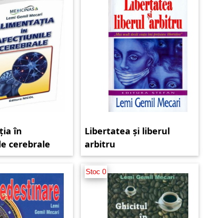
ia în
Libertatea și liberul
le cerebrale
arbitru
Stoc 0