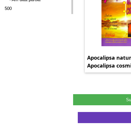
500
Apocalipsa naturi
Apocalipsa cosm
Su