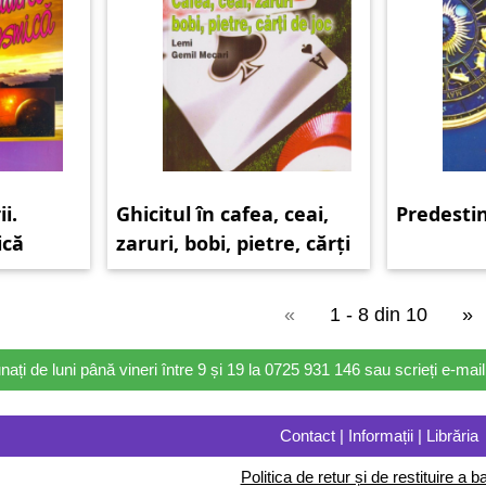
i.
Ghicitul în cafea, ceai,
Predesti
ică
zaruri, bobi, pietre, cărți
de joc
«
1 - 8 din 10
»
nați de luni până vineri între 9 și 19 la 0725 931 146 sau scrieți e-ma
Contact | Informații | Librăria
Politica de retur și de restituire a ba