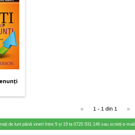
renunți
«
1 - 1 din 1
»
nați de luni până vineri între 9 și 19 la 0725 931 146 sau scrieți e-ma