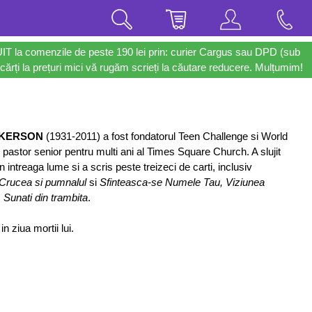
UIT la comenzile de peste 190 lei prin: curier Cargus sau DPD (sub
cărți la prețuri mici vă rugăm scrieți la căutare reducere. Mulțumim!
LKERSON
(1931-2011) a fost fondatorul Teen Challenge si World
 pastor senior pentru multi ani al Times Square Church. A slujit
 intreaga lume si a scris peste treizeci de carti, inclusiv
Crucea si pumnalul
si
Sfinteasca-se Numele Tau, Viziunea
, Sunati din trambita
.
in ziua mortii lui.