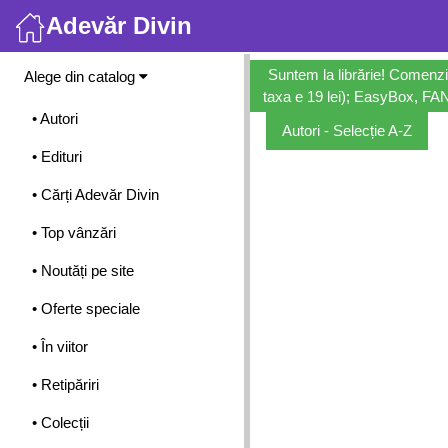
Adevăr Divin
Meniu
Suntem la librărie! Comenzi
Alege din catalog
taxa e 19 lei); EasyBox, FANb
• Autori
Autori - Selecție A-Z
• Edituri
• Cărți Adevăr Divin
• Top vânzări
• Noutăți pe site
• Oferte speciale
• În viitor
• Retipăriri
• Colecții