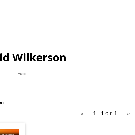
id Wilkerson
Autor:
on
«
1 - 1 din 1
»