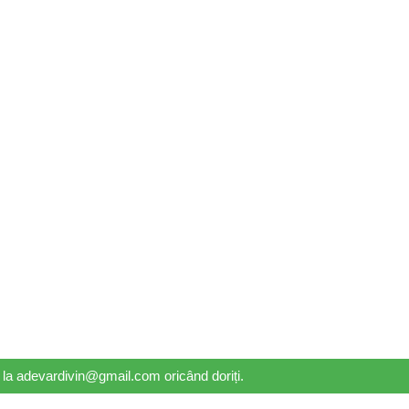
il la adevardivin@gmail.com oricând doriți.