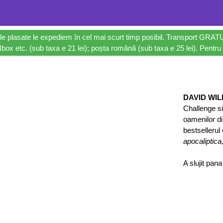
le plasate le expediem în cel mai scurt timp posibil. Transport GRAT
ox etc. (sub taxa e 21 lei); poșta română (sub taxa e 25 lei). Pentru 
DAVID WI
Challenge si
oamenilor din
bestsellerul
apocaliptica
A slujit pana 