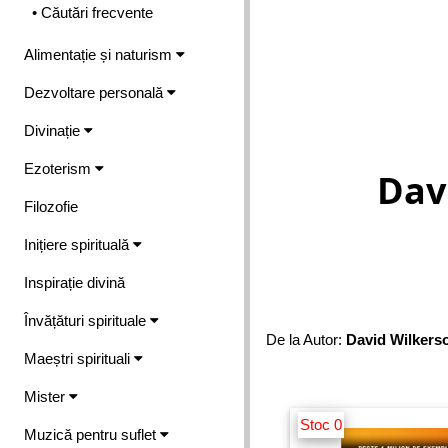
• Căutări frecvente
Alimentație și naturism
Dezvoltare personală
Divinație
Ezoterism
Dav
Filozofie
Inițiere spirituală
Inspirație divină
Învățături spirituale
De la Autor:
David Wilkers
Maeștri spirituali
Mister
Stoc 0
Muzică pentru suflet