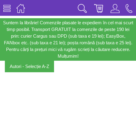
Suntem la librărie! Comenzile plasate le expediem în cel mai scurt
timp posibil. Transport GRATUIT la comenzile de peste 190 lei
prin: curier Cargus sau DPD (sub taxa e 19 lei); EasyBox,
FANbox etc. (sub taxa e 21 lei); poșta română (sub taxa e 25 lei).
Pentru cărți la prețuri mici vă rugăm scrieți la căutare reducere.
Mulțumim!
Autori - Selecție A-Z