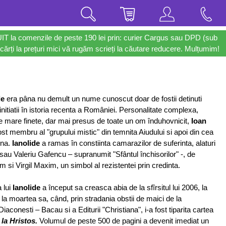
UIT la comenzile de peste 190 lei prin: curier Cargus sau DPD (sub
cărți la prețuri mici vă rugăm scrieți la căutare reducere. Mulțumim!
de
era pâna nu demult un nume cunoscut doar de fostii detinuti
e initiatii în istoria recenta a României. Personalitate complexa,
de mare finete, dar mai presus de toate un om înduhovnicit,
Ioan
ost membru al "grupului mistic" din temnita Aiudului si apoi din cea
cna.
Ianolide
a ramas în constiinta camarazilor de suferinta, alaturi
 sau Valeriu Gafencu – supranumit "Sfântul închisorilor" -, de
 si Virgil Maxim, un simbol al rezistentei prin credinta.
 lui
Ianolide
a început sa creasca abia de la sfîrsitul lui 2006, la
 la moartea sa, când, prin stradania obstii de maici de la
aconesti – Bacau si a Editurii "Christiana", i-a fost tiparita cartea
 la Hristos.
Volumul de peste 500 de pagini a devenit imediat un