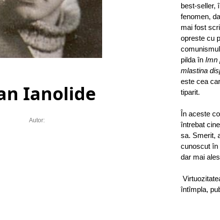
best-seller,
fenomen, da
mai fost scr
opreste cu p
comunismului
pilda în
Imn 
mlastina dis
este cea car
an Ianolide
tiparit.
În aceste con
Autor:
întrebat cin
sa. Smerit, 
cunoscut în p
dar mai ales
Virtuozitate
întîmpla, pu