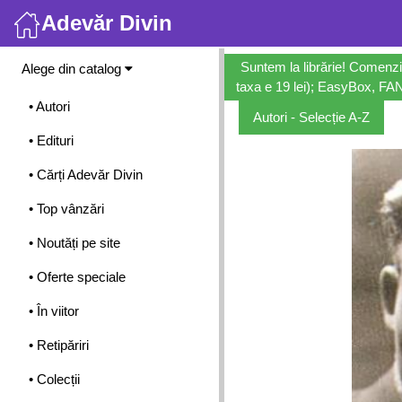
Adevăr Divin
Meniu
Suntem la librărie! Comenzi
Alege din catalog
taxa e 19 lei); EasyBox, FANb
• Autori
Autori - Selecție A-Z
• Edituri
• Cărți Adevăr Divin
• Top vânzări
• Noutăți pe site
• Oferte speciale
• În viitor
• Retipăriri
• Colecții