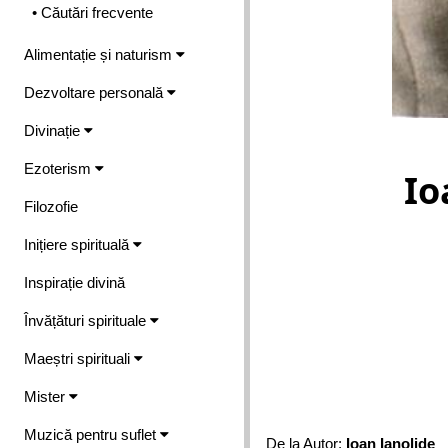
• Căutări frecvente
Alimentație și naturism
Dezvoltare personală
Divinație
Ezoterism
Io
Filozofie
Inițiere spirituală
Inspirație divină
Învățături spirituale
Maeștri spirituali
Mister
Muzică pentru suflet
De la Autor:
Ioan Ianolide