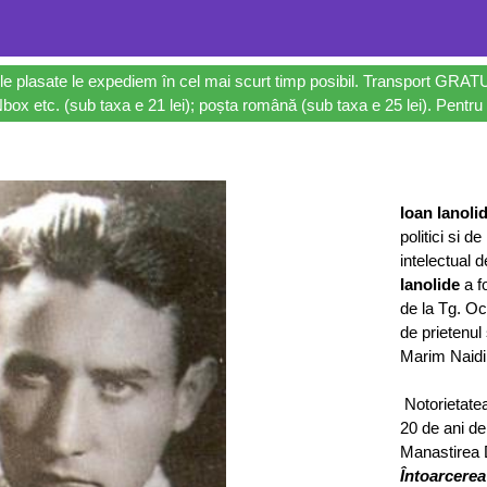
le plasate le expediem în cel mai scurt timp posibil. Transport GRAT
ox etc. (sub taxa e 21 lei); poșta română (sub taxa e 25 lei). Pentru 
Ioan Ianoli
politici si d
intelectual 
Ianolide
a f
de la Tg. O
de prietenul
Marim Naidim
Notorietatea
20 de ani de
Manastirea Di
Întoarcerea