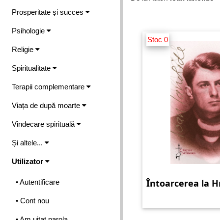
Prosperitate și succes
Psihologie
Stoc 0
Religie
Spiritualitate
Terapii complementare
Viața de după moarte
Vindecare spirituală
Și altele...
Utilizator
Întoarcerea la H
• Autentificare
• Cont nou
• Am uitat parola