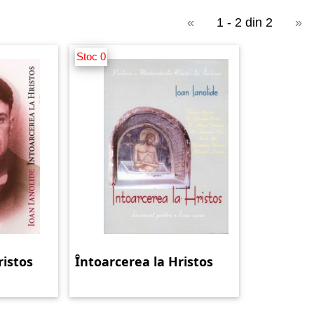
«
1 - 2 din 2
»
Stoc 0
ristos
Întoarcerea la Hristos