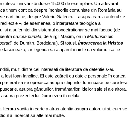
 în cîteva luni vânzându-se 15.000 de exemplare. Un adevarat
ca tinem cont ca despre închisorile comuniste din România au
ise carti bune, despre Valeriu Gafencu – asupra caruia autorul se
redilectie –, de asemenea, o interpretare teologica a
 si a suferintei din sistemul concetrationar se mai facuse (de
pentru crucea purtata
, de Virgil Maxim, ori în
Marturisiri din
perarii
, de Dumitru Bordeianu). Si totusi,
Întoarcerea la Hristos
e fascineaza, iar legenda sa a aparut înainte ca volumul sa fie
ditii, multi dintre cei interesati de literatura de detentie s-au
e a fost Ioan Ianolide. El este zgârcit cu datele personale în cartea
a preferat sa se opreasca asupra chipurilor luminoase pe care le-a
uscarie, asupra gândurilor, framântarilor, ideilor sale si ale altora,
 asupra prezentei lui Dumnezeu în celula.
a literara vadita în carte a atras atentia asupra autorului si, cum se
blicul a încercat sa afle mai multe.