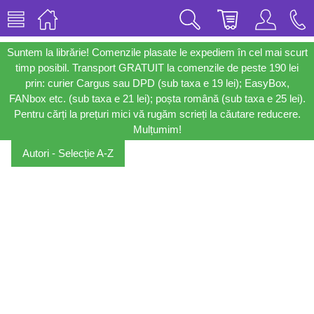
Suntem la librărie! Comenzile plasate le expediem în cel mai scurt
timp posibil. Transport GRATUIT la comenzile de peste 190 lei
prin: curier Cargus sau DPD (sub taxa e 19 lei); EasyBox,
FANbox etc. (sub taxa e 21 lei); poșta română (sub taxa e 25 lei).
Pentru cărți la prețuri mici vă rugăm scrieți la căutare reducere.
Mulțumim!
Autori - Selecție A-Z