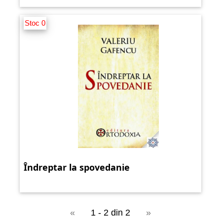
Stoc 0
Îndreptar la spovedanie
«
1 - 2 din 2
»