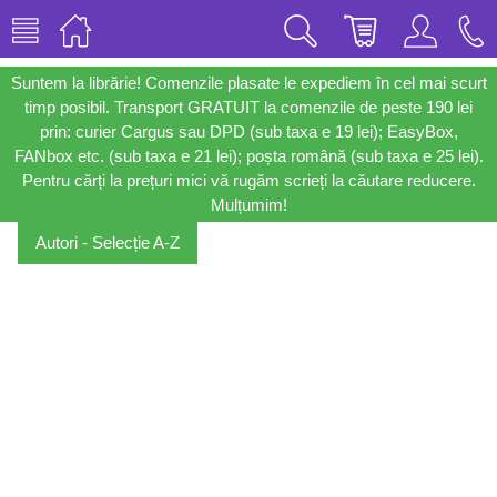
Suntem la librărie! Comenzile plasate le expediem în cel mai scurt
timp posibil. Transport GRATUIT la comenzile de peste 190 lei
prin: curier Cargus sau DPD (sub taxa e 19 lei); EasyBox,
FANbox etc. (sub taxa e 21 lei); poșta română (sub taxa e 25 lei).
Pentru cărți la prețuri mici vă rugăm scrieți la căutare reducere.
Mulțumim!
Autori - Selecție A-Z