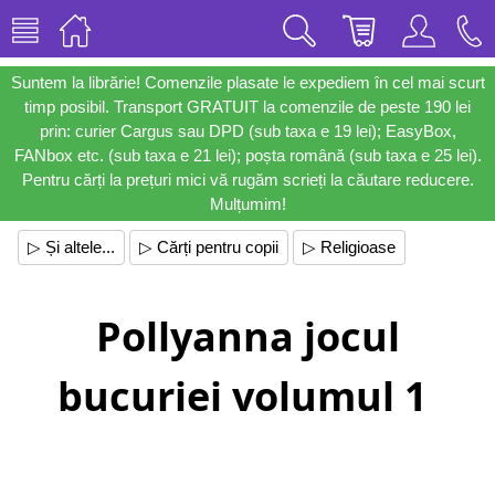
Suntem la librărie! Comenzile plasate le expediem în cel mai scurt
timp posibil. Transport GRATUIT la comenzile de peste 190 lei
prin: curier Cargus sau DPD (sub taxa e 19 lei); EasyBox,
FANbox etc. (sub taxa e 21 lei); poșta română (sub taxa e 25 lei).
Pentru cărți la prețuri mici vă rugăm scrieți la căutare reducere.
Mulțumim!
▷ Și altele...
▷ Cărți pentru copii
▷ Religioase
Pollyanna jocul
bucuriei volumul 1