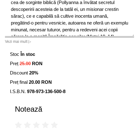
cea de sorginte biblică (Pollyanna a învătat secretul
descoperirii acesteia de la tatăl ei, un misionar crestin
sărac), ce e capabilă să cultive inocenta umană,
pregătind-o pentru vesnicie, autoarea ne oferă un exemplu
minunat, necesar tuturor, pentru a redeveni acei copii
cărora le e menită Împărătia cerurilor (Matei 19, 14).
Vezi mai mult ▷
…………..
Stoc
În stoc
Preț
25.00
RON
…cartea acesta am cunoscut-o în anul 1944. Aveam, pe
atunci, cincisprezece ani. Ea mi-a fost de mare folos, mai
Discount
20%
cu seamă prin tema ei.
Preț final
20.00 RON
Din ea am aflat că un crestin trebuie sa fie mereu
I.S.B.N.
978-973-136-500-8
mulțumit, pentru ca Dumnezeu așa îl vrea pe om, să fie
mulțumit.
Notează
Citind această carte, am luat aminte la tema ei, am luat
aminte la faptul de a fi mulțumit și, cu toate că nu mi-am
urmărit mulțumirea în mod artificial, am avut în vedere
totdeauna să mă mulțumesc cu ce mi-a rânduit