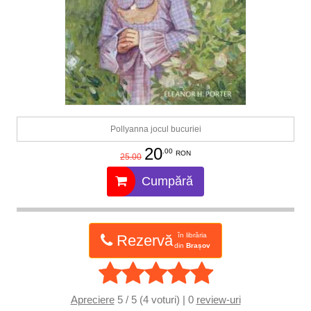
Pollyanna jocul bucuriei
20
.00
RON
25.00
Cumpără
în librăria
Rezervă
din
Brașov
Apreciere
5 / 5 (4 voturi) | 0
review-uri