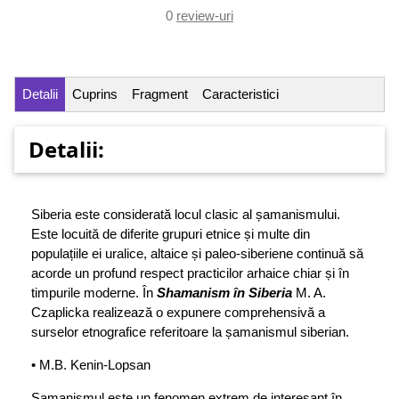
0
review-uri
Detalii
Cuprins
Fragment
Caracteristici
Detalii:
Siberia este considerată locul clasic al șamanismului.
Este locuită de diferite grupuri etnice și multe din
populațiile ei uralice, altaice și paleo-siberiene continuă să
acorde un profund respect practicilor arhaice chiar și în
timpurile moderne. În
Shamanism în Siberia
M. A.
Czaplicka realizează o expunere comprehensivă a
surselor etnografice referitoare la șamanismul siberian.
• M.B. Kenin-Lopsan
Șamanismul este un fenomen extrem de interesant în