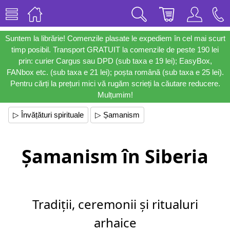
Suntem la librărie! Comenzile plasate le expediem în cel mai scurt
timp posibil. Transport GRATUIT la comenzile de peste 190 lei
prin: curier Cargus sau DPD (sub taxa e 19 lei); EasyBox,
FANbox etc. (sub taxa e 21 lei); poșta română (sub taxa e 25 lei).
Pentru cărți la prețuri mici vă rugăm scrieți la căutare reducere.
Mulțumim!
▷ Învățături spirituale
▷ Șamanism
Șamanism în Siberia
Tradiții, ceremonii și ritualuri
arhaice