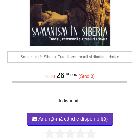
Șamanism în Siberia. Tradiții, ceremonii și ritualuri arhaice
26
.10
RON
(Stoc 0)
29.00
Indisponibil
Anunță-mă când e disponibil(ă)