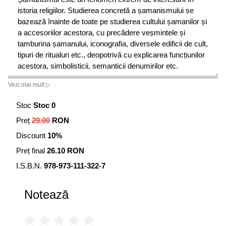
istoria religiilor. Studierea concretă a șamanismului se
bazează înainte de toate pe studierea cultului șamanilor și
a accesoriilor acestora, cu precădere veșmintele și
tamburina șamanului, iconografia, diversele edificii de cult,
tipuri de ritualuri etc., deopotrivă cu explicarea funcțiunilor
acestora, simbolisticii, semanticii denumirilor etc.
• L.P. Potapov
Vezi mai mult ▷
Suflet are și omul și copacul și animalul, tot ce este viu
Stoc
Stoc 0
are suflet. Dacă pomul este părăsit de suflet, acesta se
Preț
29.00
RON
usucă, dacă omul este părăsit de suflet, acesta se
Discount
10%
îmbolnăvește. Însă, dacă sufletul nu l-a părăsit pe om, dar
el se comportă anormal, nici un medicament nu-l poate
Preț final
26.10 RON
vindeca, ci numai sunetul tamburinei. Sunetele-semnal din
I.S.B.N.
978-973-111-322-7
ceruri și cântecul melodios al tamburinei șamanului, mai
întâi încet, apoi în creștere și în final îndepărtându-se,
creează o armonie deplină, care mai întâi îl liniștește pe
Notează
bolnav, după care îl vindecă... Când șamanul face ritualul
de chemare pentru regăsi rea sufletului plecat, sunetele
tamburinei par să se asemene cu sunetul metalului, cu