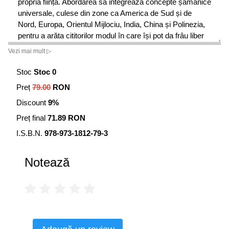
propria ființă. Abordarea sa integrează concepte șamanice
universale, culese din zone ca America de Sud și de
Nord, Europa, Orientul Mijlociu, India, China și Polinezia,
pentru a arăta cititorilor modul în care își pot da frâu liber
potențialelor calități latente, pot genera creativitatea și pot
Vezi mai mult ▷
aborda încercările vieții cu încredere și calm.
Stoc
Stoc 0
Preț
79.00
RON
Discount
9%
Preț final
71.89 RON
I.S.B.N.
978-973-1812-79-3
Notează