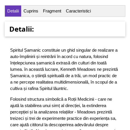
Detalii
Cuprins
Fragment
Caracteristici
Detalii:
Spiritul Șamanic constituie un ghid singular de realizare a
auto-împlinirii și reintrării în acord cu natura, folosind
înțelepciunea șamanică extrasă din culturi din toată
lumea. în această lucrare, Kenneth Meadows ne prezintă
Șamanica, o știință spirituală de a trăi, un mod practic de
a ne percepe realitatea multidimensională, în scopul de a
cultiva și rafina Spiritul lăuntric.
Folosind structura simbolică a Roții Medicinii - care ne
ajută la stabilirea unui simț al direcției, la extinderea
percepției și la analizarea relațiilor - Meadows prezintă
treizeci și trei de experimente practice din experiența sa,
care ajută cititorul la descoperirea adevărului despre