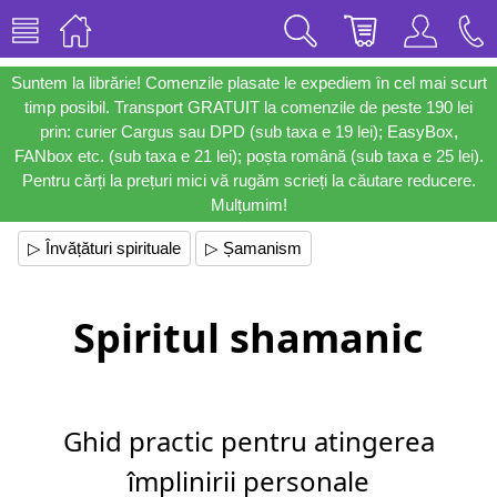
Suntem la librărie! Comenzile plasate le expediem în cel mai scurt
timp posibil. Transport GRATUIT la comenzile de peste 190 lei
prin: curier Cargus sau DPD (sub taxa e 19 lei); EasyBox,
FANbox etc. (sub taxa e 21 lei); poșta română (sub taxa e 25 lei).
Pentru cărți la prețuri mici vă rugăm scrieți la căutare reducere.
Mulțumim!
▷ Învățături spirituale
▷ Șamanism
Spiritul shamanic
Ghid practic pentru atingerea
împlinirii personale