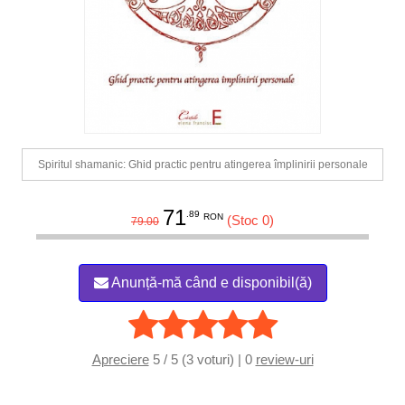
Spiritul shamanic: Ghid practic pentru atingerea împlinirii personale
71
.89
RON
(Stoc 0)
79.00
Anunță-mă când e disponibil(ă)
Apreciere
5 / 5 (3 voturi) | 0
review-uri