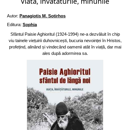
Viata, invataturile, minunile
Autor:
Panagiotis M. Sotirhos
Editura:
Sophia
Sfântul Paisie Aghioritul (1924‑1994) ne‑a dezvăluit în chip
viu tainele viețuirii duhovnicești, bucuria nevoinței în Hristos,
pro­fețind, alinând și vindecând oamenii atât în viață, dar mai
ales după adormirea sa.