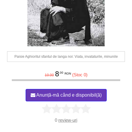
Paisie Aghioritul sfantul de langa noi: Viata, invataturile, minunile
8
.00
RON
(Stoc 0)
10.00
Anunță-mă când e disponibil(ă)
0
review-uri