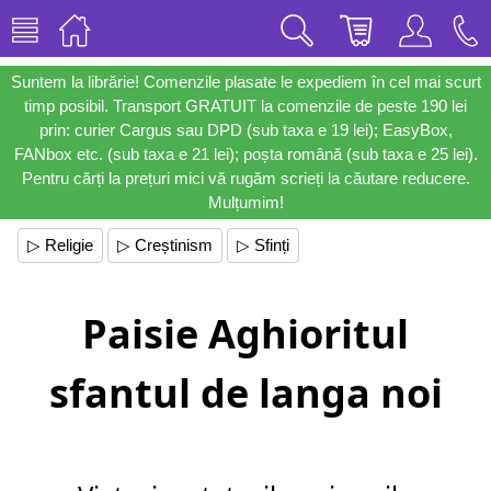
Suntem la librărie! Comenzile plasate le expediem în cel mai scurt
timp posibil. Transport GRATUIT la comenzile de peste 190 lei
prin: curier Cargus sau DPD (sub taxa e 19 lei); EasyBox,
FANbox etc. (sub taxa e 21 lei); poșta română (sub taxa e 25 lei).
Pentru cărți la prețuri mici vă rugăm scrieți la căutare reducere.
Mulțumim!
▷ Religie
▷ Creștinism
▷ Sfinți
Paisie Aghioritul
sfantul de langa noi