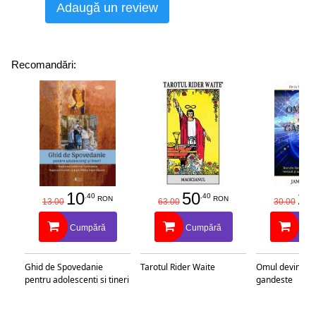
Adaugă un review
Recomandări:
10
50
25
.40
.40
RON
RON
13.00
63.00
30.00
Cumpără
Cumpără
Cu
Ghid de Spovedanie
Tarotul Rider Waite
Omul devine c
pentru adolescenti si tineri
gandeste