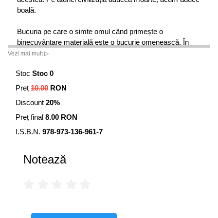
boală.
Bucuria pe care o simte omul când primește o
binecuvântare materială este o bucurie omenească. În
timp ce bucuria, pe care omul o trăiește când dăruiește,
Vezi mai mult ▷
este dumnezeiască. Bucuria dumnezeiască vine odată cu
Stoc
Stoc 0
dăruirea!
Sfântul Paisie Aghioritul
Preț
10.00
RON
Discount
20%
Preț final
8.00 RON
I.S.B.N.
978-973-136-961-7
Notează