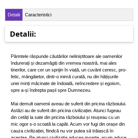
Detalii
Caracteristici
Detalii:
Părintele răspunde căutărilor neliniștitoare ale oa­­menilor
îndurerați și dezamăgiți din vremea noastră, mai ales
tinerilor, care cer un sprijin în viață, un cuvânt ceresc, pro­
fetic, mân­gâ­ietor, dintr‑o inimă curată, nu din hățișurile
unei minți mă­cinate de îndoială, neîncredere și egoism,
spre a‑și îndrepta pașii spre Dumnezeu.
Mai demult oamenii aveau de suferit din pricina războiului.
Astăzi au de suferit din pricina civilizației. Atunci fugeau
din cetăți la sate din pricina războiului și reușeau cu un
mic ogor s‑o scoată la capăt. Acum vor fugi din orașe din
cauza civilizației, fiindcă nu vor putea să trăiască în
acestea. Pe atunci civilizația aducea moarte, acum aduce