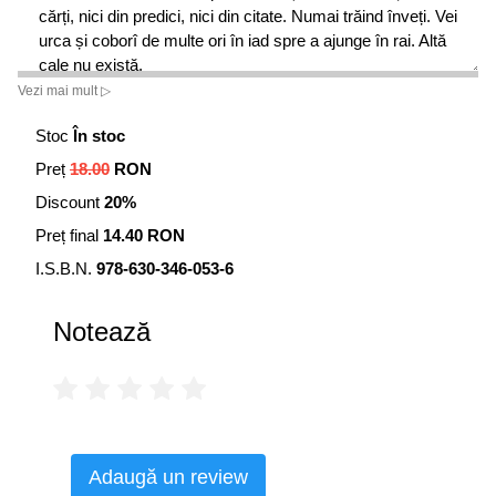
cărți, nici din predici, nici din citate. Numai trăind înveți. Vei
urca și coborî de multe ori în iad spre a ajunge în rai. Altă
cale nu există.
În budism ești singur. Nu există Dumnezeu. Întreaga
Vezi mai mult ▷
nevoință e susținută de tine. Tu și cu tine. Tu cu oglinda ta.
Stoc
În stoc
Multă singurătate. O singurătate profundă. În creș­ti­nism
însă ai un ajutor, un tovarăș de drum. Și, mai mult: Îl ai pe
Preț
18.00
RON
Dumnezeu, Care pătimește și El. Simți că Cineva te
Discount
20%
iubește, Se interesează de tine, chiar și când tu nu‑ți dai
seama de asta. Îi vorbești. Îi spui ce simți. Există dialog.
Preț final
14.40 RON
O relație. Și te afli în preajma Cuiva.
I.S.B.N.
978-630-346-053-6
Pr. Haralambos Papadopoulos
Notează
Adaugă un review