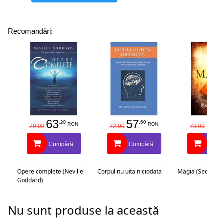
Recomandări:
63
57
58
.20
.60
RON
RON
79.00
72.00
73.00
Cumpără
Cumpără
Cu
Opere complete (Neville
Corpul nu uita niciodata
Magia (Secretu
Goddard)
Nu sunt produse la această