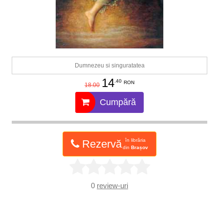
Dumnezeu si singuratatea
14
.40
RON
18.00
Cumpără
în librăria
Rezervă
din
Brașov
0
review-uri