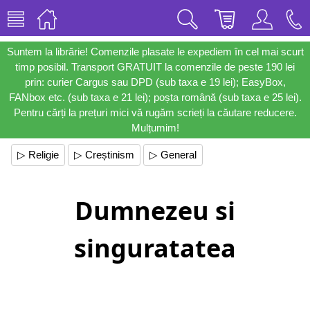
Suntem la librărie! Comenzile plasate le expediem în cel mai scurt
timp posibil. Transport GRATUIT la comenzile de peste 190 lei
prin: curier Cargus sau DPD (sub taxa e 19 lei); EasyBox,
FANbox etc. (sub taxa e 21 lei); poșta română (sub taxa e 25 lei).
Pentru cărți la prețuri mici vă rugăm scrieți la căutare reducere.
Mulțumim!
▷ Religie
▷ Creștinism
▷ General
Dumnezeu si
singuratatea