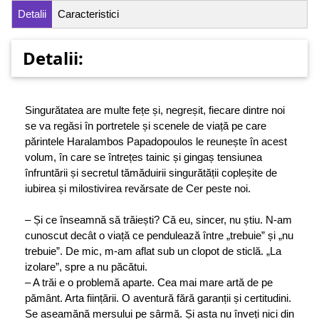
Detalii
Caracteristici
Detalii:
Singurătatea are multe fețe și, negreșit, fiecare dintre noi
se va regăsi în portretele și scenele de viață pe care
părintele Haralambos Papadopoulos le reunește în acest
volum, în care se întrețes tainic și gingaș tensiunea
înfruntării și secretul tămăduirii singurătății copleșite de
iubirea și milostivirea revărsate de Cer peste noi.
– Și ce înseamnă să trăiești? Că eu, sincer, nu știu. N‑am
cunoscut decât o viață ce pendulează între „trebuie” și „nu
trebuie”. De mic, m-am aflat sub un clopot de sticlă. „La
izolare”, spre a nu păcătui.
– A trăi e o problemă aparte. Cea mai mare artă de pe
pământ. Arta ființării. O aventură fără garanții și certitudini.
Se aseamănă mersului pe sârmă. Și asta nu înveți nici din