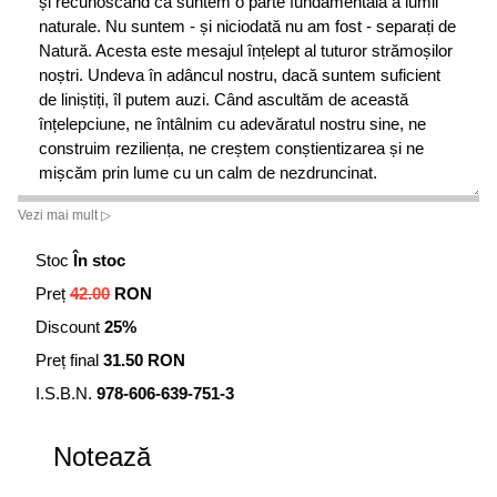
și recunoscând că suntem o parte fundamentală a lumii
naturale. Nu suntem - și niciodată nu am fost - separați de
Natură. Acesta este mesajul înțelept al tuturor strămoșilor
noștri. Undeva în adâncul nostru, dacă suntem suficient
de liniștiți, îl putem auzi. Când ascultăm de această
înțelepciune, ne întâlnim cu adevăratul nostru sine, ne
construim reziliența, ne creștem conștientizarea și ne
mișcăm prin lume cu un calm de nezdruncinat.
Vezi mai mult ▷
Stoc
În stoc
Preț
42.00
RON
Discount
25%
Preț final
31.50 RON
I.S.B.N.
978-606-639-751-3
Notează