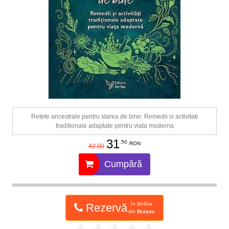
Retete ancestrale pentru starea de bine: Remedii si activitati
traditionale adaptate pentru viata moderna
31
.50
RON
42.00
Cumpără
în librăria
Rezervă
din
Brașov