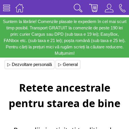
Suntem la librărie! Comenzile plasate le expediem în cel mai scurt
timp posibil. Transport GRATUIT la comenzile de peste 190 lei
prin: curier Cargus sau DPD (sub taxa e 19 lei); EasyBox,
FANbox etc. (sub taxa e 21 lei); poșta română (sub taxa e 25 lei).
Pentru cărți la prețuri mici vă rugăm scrieți la căutare reducere.
Mulțumim!
▷ Dezvoltare personală
▷ General
Retete ancestrale
pentru starea de bine