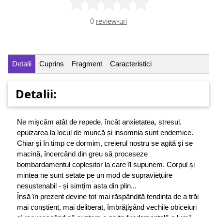
0
review-uri
Detalii
Cuprins
Fragment
Caracteristici
Detalii:
Ne mișcăm atât de repede, încât anxietatea, stresul,
epuizarea la locul de muncă și insomnia sunt endemice.
Chiar și în timp ce dormim, creierul nostru se agită și se
macină, încercând din greu să proceseze
bombardamentul copleșitor la care îl supunem. Corpul și
mintea ne sunt setate pe un mod de supraviețuire
nesustenabil - și simțim asta din plin...
Însă în prezent devine tot mai răspândită tendința de a trăi
mai conștient, mai deliberat, îmbrățișând vechile obiceiuri