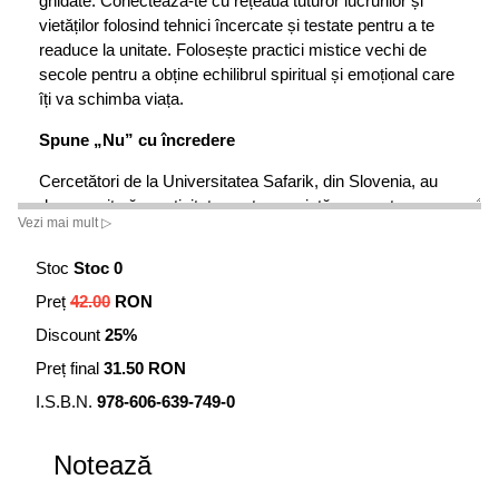
ghidate. Conectează-te cu rețeaua tuturor lucrurilor și
vietăților folosind tehnici încercate și testate pentru a te
readuce la unitate. Folosește practici mistice vechi de
secole pentru a obține echilibrul spiritual și emoțional care
îți va schimba viața.
Spune „Nu
”
cu încredere
Cercetători de la Universitatea Safarik, din Slovenia, au
descoperit că asertivitatea este asociată cu creșterea
Vezi mai mult ▷
stimei de sine și a eficacității sociale. Imaginează-ți acest
lucru ca și cum ai spune „Da” propriilor nevoi și îngrijirii de
Stoc
Stoc 0
sine.
Preț
42.00
RON
Atunci când Suntem asertivi, ne exprimăm adevărul,
cerem ceea ce avem nevoie și ne transmitem eficient
Discount
25%
mesajul. Abilitatea de a spune „Nu” în mod clar și calm
Preț final
31.50 RON
reprezintă un instrument esențial pentru starea de bine.
Mai mult, cercetători de la Universitatea din lowa au
I.S.B.N.
978-606-639-749-0
demonstrat că putem învăța cu toții să fim asertivi și să
spunem „Nu”, oricât de dificil sau imposibil pare.
Notează
Folosește-ți pe deplin puterea dezvoltându-ți asertivitatea!