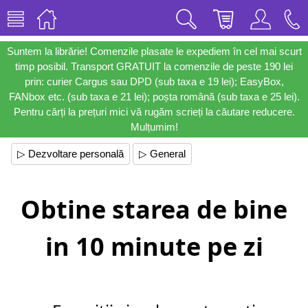
Suntem la librărie! Comenzile plasate le expediem în cel mai scurt
timp posibil. Transport GRATUIT la comenzile de peste 190 lei
prin: curier Cargus sau DPD (sub taxa e 19 lei); EasyBox,
FANbox etc. (sub taxa e 21 lei); poșta română (sub taxa e 25 lei).
Pentru cărți la prețuri mici vă rugăm scrieți la căutare reducere.
Mulțumim!
▷ Dezvoltare personală
▷ General
Obtine starea de bine
in 10 minute pe zi