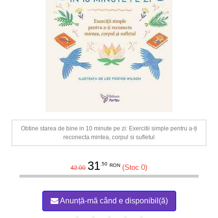
Obtine starea de bine in 10 minute pe zi: Exercitii simple pentru a-ți
reconecta mintea, corpul si sufletul
31
.50
RON
(Stoc 0)
42.00
Anunță-mă când e disponibil(ă)