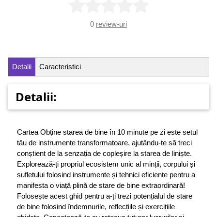
0
review-uri
Detalii
Caracteristici
Detalii:
Cartea Obține starea de bine în 10 minute pe zi este setul
tău de instrumente transformatoare, ajutându-te să treci
conștient de la senzația de copleșire la starea de liniște.
Explorează-ți propriul ecosistem unic al minții, corpului și
sufletului folosind instrumente și tehnici eficiente pentru a
manifesta o viață plină de stare de bine extraordinară!
Folosește acest ghid pentru a-ți trezi potențialul de stare
de bine folosind îndemnurile, reflecțiile și exercițiile