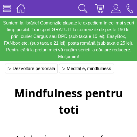
Suntem la librărie! Comenzile plasate le expediem în cel mai scurt
timp posibil. Transport GRATUIT la comenzile de peste 190 lei
prin: curier Cargus sau DPD (sub taxa e 19 lei); EasyBox,
FANbox etc. (sub taxa e 21 lei); poșta română (sub taxa e 25 lei).
Pentru cărți la prețuri mici vă rugăm scrieți la căutare reducere.
Mulțumim!
▷ Dezvoltare personală
▷ Meditație, mindfulness
Mindfulness pentru
toti