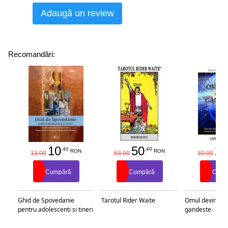
Adaugă un review
Recomandări:
10
50
25
.40
.40
RON
RON
13.00
63.00
30.00
Cumpără
Cumpără
Cump
Ghid de Spovedanie
Tarotul Rider Waite
Omul devine c
pentru adolescenti si tineri
gandeste