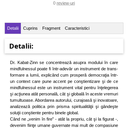
0
review-uri
Detalii
Cuprins
Fragment
Caracteristici
Detalii:
Dr. Kabat-Zinn se concentrează asupra modului în care
mindfulnessul poate fi într-adevăr un instrument de trans-
formare a lumii, explicând cum prosperă democraţia într-
un context care pune accent pe conştientizare şi de ce
mindfulnessul este un instrument vital pentru înţelegerea
şi acţiunea atât personală, cât şi globală în aceste vremuri
tumultuoase. Abordarea autorului, curajoasă şi inovatoare,
analizează politica prin prisma spiritualităţii şi gândeşte
soluţii conştiente pentru binele global.
Când ne „venim în fire” - atât la propriu, cât şi la figurat -,
devenim fiinţe umane guvernate mai mult de compasiune