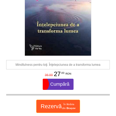
Mindfulness pentru toţi. Înţelepciunea de a transforma lumea
27
.00
RON
36.00
Cumpără
în librăria
Rezervă
din
Brașov