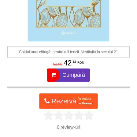
Ghidul unui călugăr pentru a fi fericit: Meditația în secolul 21
42
.32
RON
52.90
Cumpără
în librăria
Rezervă
din
Brașov
0
review-uri