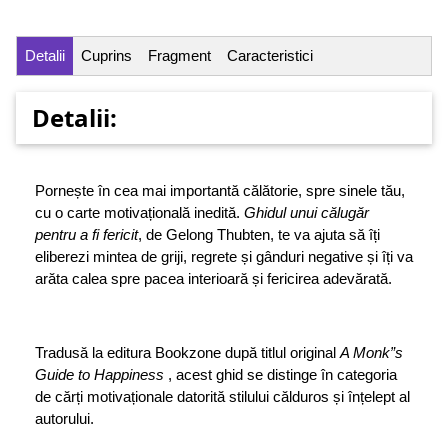
Detalii
Cuprins
Fragment
Caracteristici
Detalii:
Pornește în cea mai importantă călătorie, spre sinele tău,
cu o carte motivațională inedită.
Ghidul unui călugăr
pentru a fi fericit
, de Gelong Thubten, te va ajuta să îți
eliberezi mintea de griji, regrete și gânduri negative și îți va
arăta calea spre pacea interioară și fericirea adevărată.
Tradusă la editura Bookzone după titlul original
A Monk”s
Guide to Happiness
, acest ghid se distinge în categoria
de cărți motivaționale datorită stilului călduros și înțelept al
autorului.