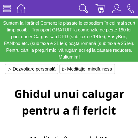
Suntem la librărie! Comenzile plasate le expediem în cel mai scurt
timp posibil. Transport GRATUIT la comenzile de peste 190 lei
prin: curier Cargus sau DPD (sub taxa e 19 lei); EasyBox,
FANbox etc. (sub taxa e 21 lei); poșta română (sub taxa e 25 lei).
Pentru cărți la prețuri mici vă rugăm scrieți la căutare reducere.
Mulțumim!
▷ Dezvoltare personală
▷ Meditație, mindfulness
Ghidul unui calugar
pentru a fi fericit