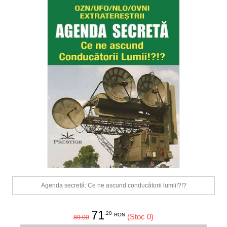
Agenda secretă: Ce ne ascund conducătorii lumii!?!?
71
.20
RON
(Stoc 0)
89.00