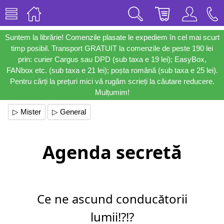
Suntem la librărie! Comenzile plasate le expediem în cel mai scurt
timp posibil. Transport GRATUIT la comenzile de peste 190 lei
prin: curier Cargus sau DPD (sub taxa e 19 lei); EasyBox,
FANbox etc. (sub taxa e 21 lei); poșta română (sub taxa e 25 lei).
Pentru cărți la prețuri mici vă rugăm scrieți la căutare reducere.
Mulțumim!
▷ Mister
▷ General
Agenda secretă
Ce ne ascund conducătorii
lumii!?!?