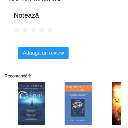
similitudini intre culturile din India, cea mayașă și cele
europene.
Notează
Adaugă un review
Recomandări: