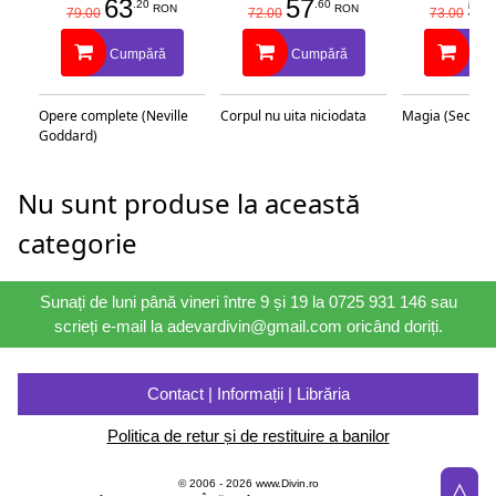
63
57
58
.20
.60
RON
RON
79.00
72.00
73.00
Cumpără
Cumpără
Cu
Opere complete (Neville
Corpul nu uita niciodata
Magia (Secretu
Goddard)
Nu sunt produse la această
categorie
Sunați de luni până vineri între 9 și 19 la 0725 931 146 sau
scrieți e-mail la adevardivin@gmail.com oricând doriți.
Contact | Informații | Librăria
Politica de retur și de restituire a banilor
△
© 2006 - 2026 www.Divin.ro