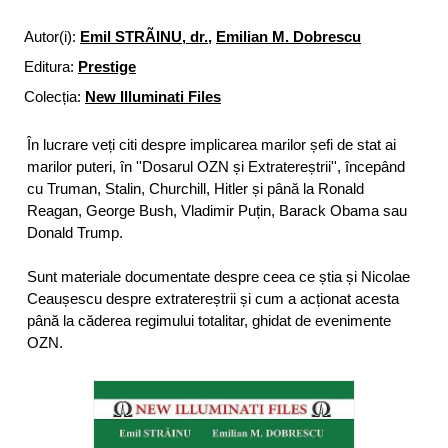
Autor(i):
Emil STRÃINU, dr.
,
Emilian M. Dobrescu
Editura:
Prestige
Colecția:
New Illuminati Files
În lucrare veți citi despre implicarea marilor șefi de stat ai
marilor puteri, în ''Dosarul OZN și Extratereștrii'', începând
cu Truman, Stalin, Churchill, Hitler și până la Ronald
Reagan, George Bush, Vladimir Puțin, Barack Obama sau
Donald Trump.
Sunt materiale documentate despre ceea ce știa și Nicolae
Ceaușescu despre extratereștrii și cum a acționat acesta
până la căderea regimului totalitar, ghidat de evenimente
OZN.