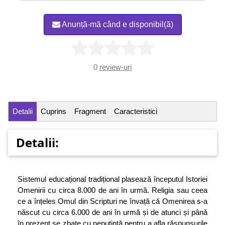
Anunță-mă când e disponibil(ă)
0
review-uri
Detalii
Cuprins
Fragment
Caracteristici
Detalii:
Sistemul educațional tradițional plasează începutul Istoriei
Omenirii cu circa 8.000 de ani în urmă. Religia sau ceea
ce a înțeles Omul din Scripturi ne învață că Omenirea s-a
născut cu circa 6.000 de ani în urmă și de atunci și până
în prezent se zbate cu neputință pentru a afla răspunsurile