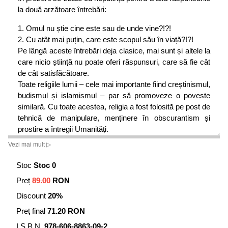
la două arzătoare întrebări:
1. Omul nu știe cine este sau de unde vine?!?!
2. Cu atât mai puțin, care este scopul său în viață?!?!
Pe lângă aceste întrebări deja clasice, mai sunt și altele la
care nicio știință nu poate oferi răspunsuri, care să fie cât
de cât satisfăcătoare.
Toate religiile lumii – cele mai importante fiind creștinismul,
budismul și islamismul – par să promoveze o poveste
similară. Cu toate acestea, religia a fost folosită pe post de
tehnică de manipulare, menținere în obscurantism și
prostire a întregii Umanități.
3. Cine dorește ca Omenirea să nu afle adevărul și de
Vezi mai mult ▷
ce?!?!
Stoc
Stoc 0
Cercetătorii susțin tot mai mult ipoteza existenței unei
Preț
89.00
RON
civilizații primordiale, care este responsabilă cu
similitudinile și paralelele din domeniul social, cultural, al
Discount
20%
religiilor și al limbilor pe care le vorbim.
Preț final
71.20 RON
Au fost descoperite obiceiuri și tradiții comune între
civilizații care în aparență nu au intrat în contact: există
I.S.B.N.
978-606-8863-09-2