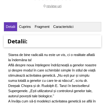
0
review-uri
Detalii
Cuprins
Fragment
Caracteristici
Detalii:
Starea de bine radicală nu este un vis, ci o realitate aflată
la îndemâna ta!
Află despre noua înțelegere îndrăzneață a genelor noastre
și despre modul în care schimbări simple în stilul de viață
stimulează activitatea genetică. „Nu ești pur și simplu
suma totală a genelor cu care te-ai născut'', scriu dr.
Deepak Chopra și dr. Rudolph E. Tanzi în bestsellerul
Supergenele. „Ești utilizatorul și controlorul genelor tale,
autorul poveștii tale biologice.''
A învăța cum să-ți modelezi activitatea genetică se află în