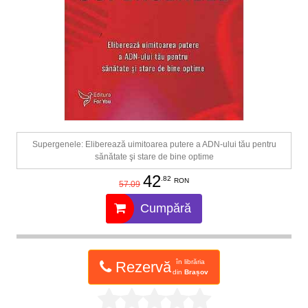
Supergenele: Eliberează uimitoarea putere a ADN-ului tău pentru
sănătate şi stare de bine optime
42
.82
RON
57.09
Cumpără
în librăria
Rezervă
din
Brașov