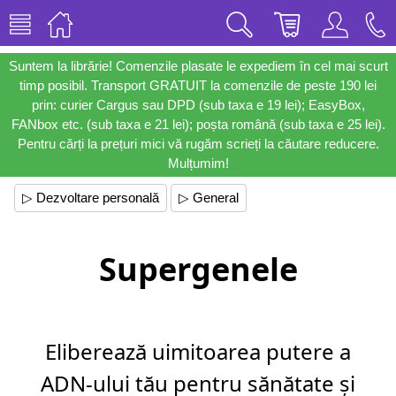
Suntem la librărie! Comenzile plasate le expediem în cel mai scurt
timp posibil. Transport GRATUIT la comenzile de peste 190 lei
prin: curier Cargus sau DPD (sub taxa e 19 lei); EasyBox,
FANbox etc. (sub taxa e 21 lei); poșta română (sub taxa e 25 lei).
Pentru cărți la prețuri mici vă rugăm scrieți la căutare reducere.
Mulțumim!
▷ Dezvoltare personală
▷ General
Supergenele
Eliberează uimitoarea putere a
ADN-ului tău pentru sănătate şi