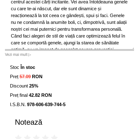
centrul acestei cărți incitante. Vei avea întotdeauna genele
cu care te-ai născut, dar ele sunt dinamice și
reacționează la tot ceea ce gândești, spui și faci. Genele
nu ne condamnă la anumite boli, ci, dimpotrivă, sunt aliații
noștri cei mai puternici pentru transformarea personală.
Când faci alegeri de stil de viață care optimizează felul în
care se comportă genele, ajungi la starea de sănătate
optimă, cu un impact de neegalat asupra prevenției,
Vezi mai mult ▷
imunității, dietei, îmbătrânirii și tulburărilor cronice.
Stoc
În stoc
Preț
57.09
RON
Discount
25%
Preț final
42.82 RON
I.S.B.N.
978-606-639-744-5
Notează