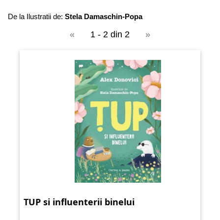
De la Ilustratii de:
Stela Damaschin-Popa
«
1 - 2 din 2
»
TUP si influenterii binelui