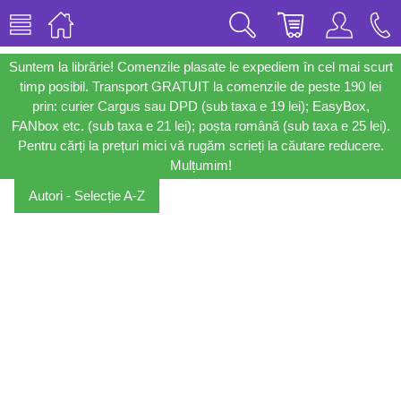
Suntem la librărie! Comenzile plasate le expediem în cel mai scurt
timp posibil. Transport GRATUIT la comenzile de peste 190 lei
prin: curier Cargus sau DPD (sub taxa e 19 lei); EasyBox,
FANbox etc. (sub taxa e 21 lei); poșta română (sub taxa e 25 lei).
Pentru cărți la prețuri mici vă rugăm scrieți la căutare reducere.
Mulțumim!
Autori - Selecție A-Z