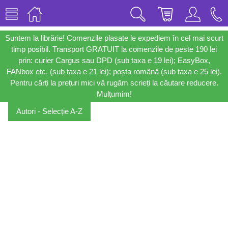
Suntem la librărie! Comenzile plasate le expediem în cel mai scurt
timp posibil. Transport GRATUIT la comenzile de peste 190 lei
prin: curier Cargus sau DPD (sub taxa e 19 lei); EasyBox,
FANbox etc. (sub taxa e 21 lei); poșta română (sub taxa e 25 lei).
Pentru cărți la prețuri mici vă rugăm scrieți la căutare reducere.
Mulțumim!
Autori - Selecție A-Z